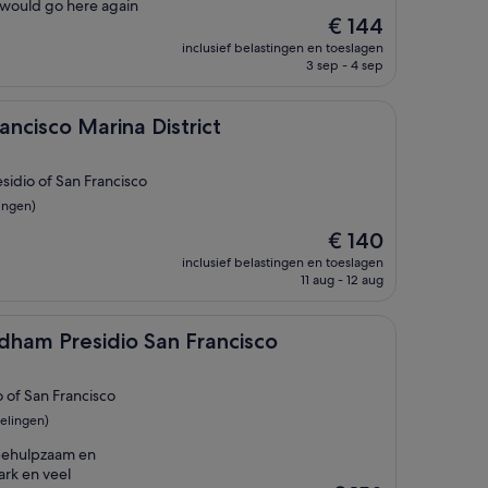
I would go here again
De
€ 144
prijs
inclusief belastingen en toeslagen
is
3 sep - 4 sep
€ 144
Marina District
ancisco Marina District
esidio of San Francisco
ingen)
De
€ 140
prijs
inclusief belastingen en toeslagen
is
11 aug - 12 aug
€ 140
idio San Francisco
dham Presidio San Francisco
 of San Francisco
elingen)
 behulpzaam en
park en veel