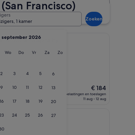
 (San Francisco)
Afstand
Accommodatieklasse
urt van Presidio of San
igers
Zoeken
izigers, 1 kamer
september 2026
e Hospitality
l At Mine Hospitality
ag
insdag
Woensdag
Donderdag
Vrijdag
Zaterdag
Zondag
Wo
Do
Vr
Za
Zo
sco
ingen)
 absolutely amazing.
2
3
4
5
6
thing we inquired
appy to help. Would
De
€ 184
9
10
11
12
13
prijs
inclusief belastingen en toeslagen
is
11 aug - 12 aug
16
17
18
19
20
€ 184
23
24
25
26
27
30
esidio of San Francisco