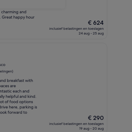
elingen)
ul, charming and
f. Great happy hour
De
€ 624
prijs
inclusief belastingen en toeslagen
is
24 aug - 25 aug
€ 624
sco
elingen)
and breakfast with
paces are
ntastic each and
lly helpful and kind.
ot of food options
rive here, parking is
look forward to
De
€ 290
prijs
inclusief belastingen en toeslagen
is
19 aug - 20 aug