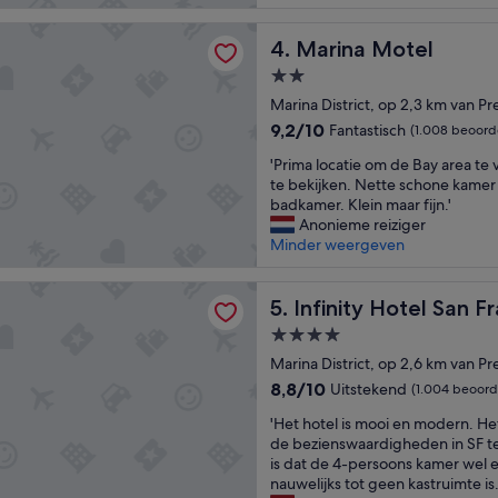
n
a
a
a
u
m
Motel
n
Marina Motel
t
4. Marina Motel
a
d
i
z
2.0-
c
f
i
sterrenaccommodatie
h
Marina District, op 2,3 km van Pr
u
n
a
l
g
9.2
9,2/10
Fantastisch
(1.008 beoord
r
,
.
van
'
m
'Prima locatie om de Bay area te 
c
T
10,
P
i
te bekijken. Nette schone kamer
h
h
Fantastisch,
r
n
badkamer. Klein maar fijn.'
a
e
(1.008
i
g
Anonieme reiziger
r
y
beoordelingen)
m
b
Minder weergeven
m
h
a
e
i
e
l
d
n
l
 Hotel San Francisco, Tapestry Collection by Hilton
o
Infinity Hotel San Francisco,
a
5. Infinity Hotel San F
g
p
c
n
a
e
4.0-
a
d
n
d
sterrenaccommodatie
t
Marina District, op 2,6 km van Pr
b
d
u
i
r
w
s
8.8
8,8/10
Uitstekend
(1.004 beoord
e
e
e
w
van
'
o
'Het hotel is mooi en modern. Het
a
l
i
10,
H
m
de bezienswaardigheden in SF t
k
c
t
Uitstekend,
e
d
is dat de 4-persoons kamer wel er
f
o
h
(1.004
t
e
nauwelijks tot geen kastruimte is.
a
m
e
beoordelingen)