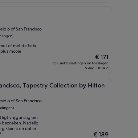
€ 290
esidio of San Francisco
elingen)
voet of met de fiets
 plus mooie
De
€ 171
prijs
inclusief belastingen en toeslagen
is
9 aug - 10 aug
€ 171
 Tapestry Collection by Hilton
rancisco, Tapestry Collection by Hilton
esidio of San Francisco
elingen)
 ligt vrij gunstig om
e bezoeken. Nadelig
g klein is en dat er
De
€ 189
'