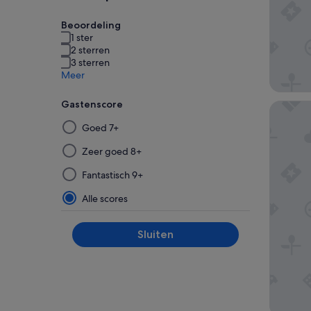
Beoordeling
1 ster
2 sterren
3 sterren
Meer
Gastenscore
The Mon
Door
Goed 7+
een
filter
Zeer goed 8+
uit
Fantastisch 9+
deze
groep
Alle scores
te
selecteren
Sluiten
en
deze
vervolgens
toe
te