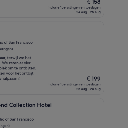
De
€ 158
prijs
inclusief belastingen en toeslagen
is
24 aug - 25 aug
€ 158
io of San Francisco
elingen)
r, terwijl we het
 We zaten er vier
lek om te ontbijten.
ten voor het ontbijt.
De
€ 199
ehulpzaam.'
prijs
inclusief belastingen en toeslagen
is
25 aug - 26 aug
€ 199
ction Hotel
cend Collection Hotel
io of San Francisco
ingen)