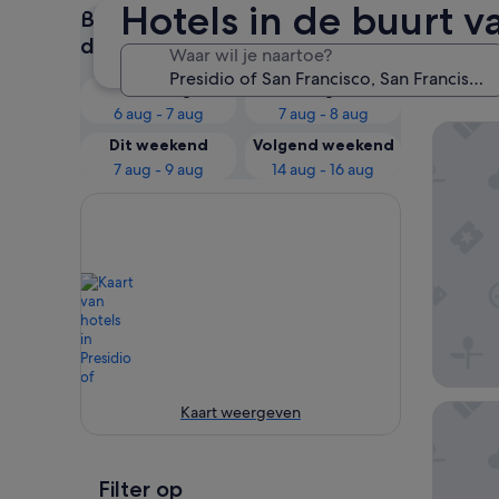
Hotels in de buurt v
Bekijk de prijzen voor deze
Onze
datums
Waar wil je naartoe?
Fran
Vandaag
Morgen
6 aug - 7 aug
7 aug - 8 aug
Geary P
Dit weekend
Volgend weekend
7 aug - 9 aug
14 aug - 16 aug
Hotel Dr
Kaart weergeven
Filter op