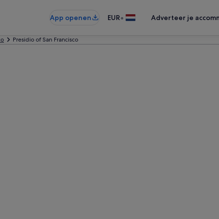
•
App openen
EUR
Adverteer je accom
co
Presidio of San Francisco