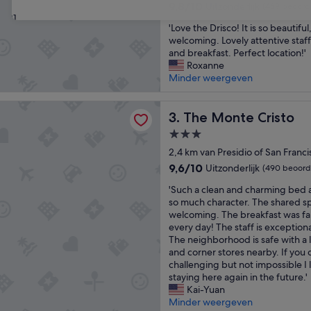
e
9.8
9,8/10
Uitzonderlijk
(469 beoord
a
van
31
'
l
'Love the Drisco! It is so beautif
10,
L
t
welcoming. Lovely attentive staf
Uitzonderlijk,
o
w
and breakfast. Perfect location!'
(469
v
i
Roxanne
beoordelingen)
e
t
Minder weergeven
t
h
h
w
te Cristo
e
The Monte Cristo
e
3. The Monte Cristo
D
r
3.0-
r
e
sterrenaccommodatie
i
2,4 km van Presidio of San Franci
a
s
l
9.6
9,6/10
Uitzonderlijk
(490 beoord
c
l
van
'
o
'Such a clean and charming bed 
a
10,
S
!
so much character. The shared s
b
Uitzonderlijk,
u
I
welcoming. The breakfast was fa
s
(490
c
t
every day! The staff is exceptiona
o
beoordelingen)
h
i
The neighborhood is safe with a l
l
a
s
and corner stores nearby. If you d
u
c
s
challenging but not impossible I 
t
l
o
staying here again in the future.'
e
e
b
Kai-Yuan
l
a
e
Minder weergeven
y