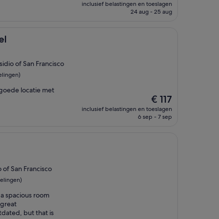
prijs
inclusief belastingen en toeslagen
is
24 aug - 25 aug
€ 189
el
sidio of San Francisco
elingen)
 goede locatie met
De
€ 117
prijs
inclusief belastingen en toeslagen
is
6 sep - 7 sep
€ 117
 of San Francisco
elingen)
 a spacious room
 great
dated, but that is