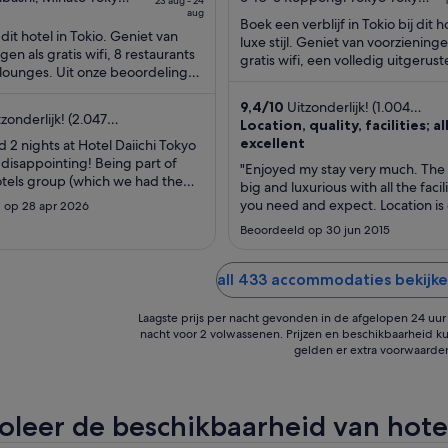
23 aug - 24
aug
to
is
of
Boek een verblijf in Tokio bij dit h
j dit hotel in Tokio. Geniet van
€ 151
5
luxe stijl. Geniet van voorzieninge
gen als gratis wifi, 8 restaurants
per
gratis wifi, een volledig uitgerust
/lounges. Uit onze beoordelingen
restaurants. Gasten zijn in ...
nacht
gasten enthousiast ...
van
9,4
/
10
Uitzonderlijk! (1.004
zonderlijk! (2.047
23
beoordelingen)
Location, quality, facilities; al
ngen)
aug
excellent
 2 nights at Hotel Daiichi Tokyo
 disappointing! Being part of
tot
"Enjoyed my stay very much. The 
tels group (which we had the
24
big and luxurious with all the facili
y to stay in Osaka with a very
you need and expect. Location is 
aug
 op 28 apr 2026
experience), we had good
restaurants, shops and metro."
Beoordeeld op 30 jun 2015
ns. But it was disappointing
ceptable for Japan standards
ene and cleanliness ..."
all 433 accommodaties bekijke
Laagste prijs per nacht gevonden in de afgelopen 24 uur o
nacht voor 2 volwassenen. Prijzen en beschikbaarheid ku
gelden er extra voorwaarde
oleer de beschikbaarheid van hote