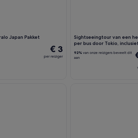
ralo Japan Pakket
Sightseeingtour van een he
per bus door Tokio, inclusie
€ 3
92%
van onze reizigers beveelt dit
per reiziger
aan
art Tour Asakusa, Skytree en Akihabara **IDP MUST **
Kleine groep foodtour door To