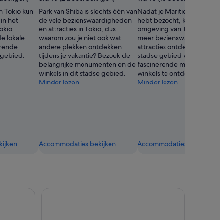
in Tokio kun
Park van Shiba is slechts één van
Nadat je Maritiem park Od
 in het
de vele bezienswaardigheden
hebt bezocht, kun je in de
okio
en attracties in Tokio, dus
omgeving van Tokio nog v
e lokale
waarom zou je niet ook wat
meer bezienswaardighede
erende
andere plekken ontdekken
attracties ontdekken. Vier i
 gebied.
tijdens je vakantie? Bezoek de
stadse gebied vakantie om
belangrijke monumenten en de
fascinerende musea en de
winkels in dit stadse gebied.
winkels te ontdekken.
Minder lezen
Minder lezen
ijken
Accommodaties bekijken
Accommodaties bekijken
ag per bus door Tokio, inclusief cruise
Tokio: teamLab Planets TOKYO toegangsticket mus