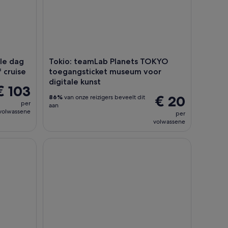
le dag
Tokio: teamLab Planets TOKYO
f cruise
toegangsticket museum voor
digitale kunst
€ 103
€ 20
86%
van onze reizigers beveelt dit
per
aan
volwassene
per
volwassene
kio: Authentieke Monjayaki & Yakitori
Tokio: Sumo-entertainmentshow met kip-hotpot e