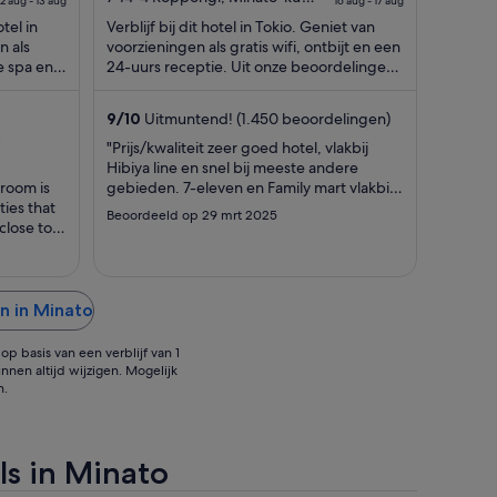
12 aug - 13 aug
16 aug - 17 aug
Tokyo
is
of
is
otel in
Verblijf bij dit hotel in Tokio. Geniet van
€ 362
5
€ 69
n als
voorzieningen als gratis wifi, ontbijt en een
per
per
e spa en 7
24-uurs receptie. Uit onze beoordelingen
blijkt dat gasten enthousiast ...
nacht
nacht
van
van
9
/
10
Uitmuntend! (1.450 beoordelingen)
12
16
l
"Prijs/kwaliteit zeer goed hotel, vlakbij
aug
aug
Hibiya line en snel bij meeste andere
tot
tot
room is
gebieden. 7-eleven en Family mart vlakbij.
13
17
ties that
Kamer is compact, maar net groot genoeg
Beoordeeld op 29 mrt 2025
close to
voor 2 valiezen half open te doen en 2
aug
aug
rugzakken. Massagestoel werd elke dag
minstens 1x gebruikt, echt leuke optie.
Leuk dat je een pyjama ..."
n in Minato
p basis van een verblijf van 1
nnen altijd wijzigen. Mogelijk
n.
ls in Minato