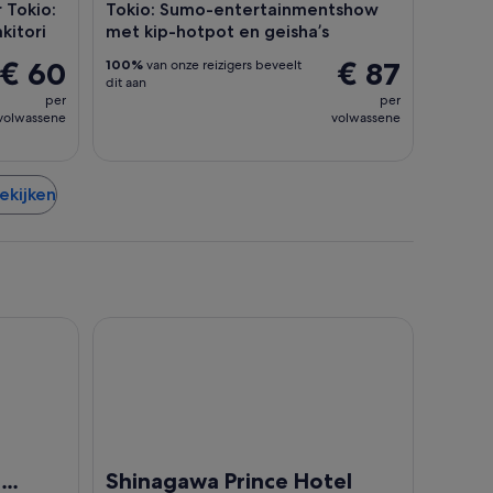
 Tokio:
Tokio: Sumo-entertainmentshow
kitori
met kip-hotpot en geisha’s
€ 60
€ 87
100%
van onze reizigers beveelt
dit aan
per
per
volwassene
volwassene
bekijken
 Preferred Hotels & Resorts, LVX Collection
Shinagawa Prince Hotel
r
Shinagawa Prince Hotel