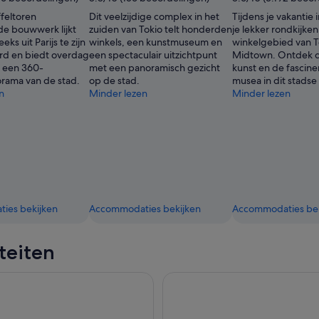
ffeltoren
Dit veelzijdige complex in het
Tijdens je vakantie 
de bouwwerk lijkt
zuiden van Tokio telt honderden
je lekker rondkijken
eks uit Parijs te zijn
winkels, een kunstmuseum en
winkelgebied van T
rd en biedt overdag
een spectaculair uitzichtpunt
Midtown. Ontdek d
s een 360-
met een panoramisch gezicht
kunst en de fascin
rama van de stad.
op de stad.
musea in dit stadse
n
Minder lezen
Minder lezen
ies bekijken
Accommodaties bekijken
Accommodaties bek
iteiten
lo Japan Pakket
Sightseeingtour van een hele d