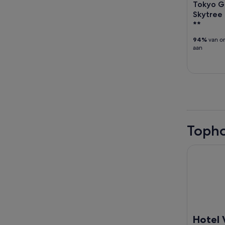
Tokyo Go
Skytree
**
94%
van on
aan
Topho
Hotel Vill
Hotel 