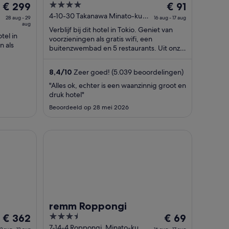
De
4
De
els &
€ 299
€ 91
prijs
out
prijs
4-10-30 Takanawa Minato-ku
on
28 aug - 29
16 aug - 17 aug
aug
Tokyo Tokyo-to
is
of
is
Verblijf bij dit hotel in Tokio. Geniet van
otel in
€ 299
5
€ 91
voorzieningen als gratis wifi, een
n als
per
per
buitenzwembad en 5 restaurants. Uit onze
beoordelingen blijkt dat gasten
nacht
nacht
it onze
enthousiast ...
van
van
8,4
/
10
Zeer goed! (5.039 beoordelingen)
28
16
"Alles ok, echter is een waanzinnig groot en
aug
aug
druk hotel"
tot
tot
Beoordeeld op 28 mei 2026
29
17
aug
aug
remm Roppongi
remm Roppongi
De
3.5
De
€ 362
€ 69
prijs
out
prijs
7-14-4 Roppongi, Minato-ku