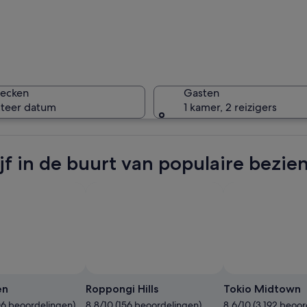
Een leven
hecken
Gasten
cteer datum
1 kamer, 2 reizigers
Een trap 
ijf in de buurt van populaire bez
beeld in een park met groen gras en bomen.
en
Roppongi Hills
Tokio Midtown
106 beoordelingen)
8.8/10 (156 beoordelingen)
8.6/10 (3.192 beoo