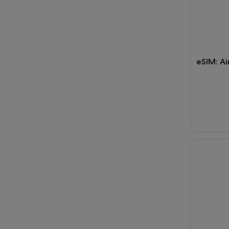
eSIM: Ai
Tokyo Go K