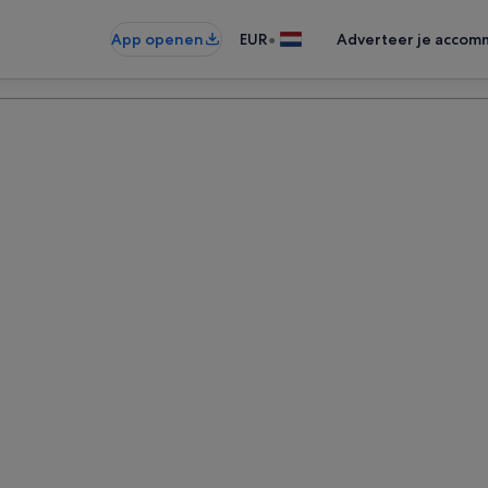
•
App openen
EUR
Adverteer je accom