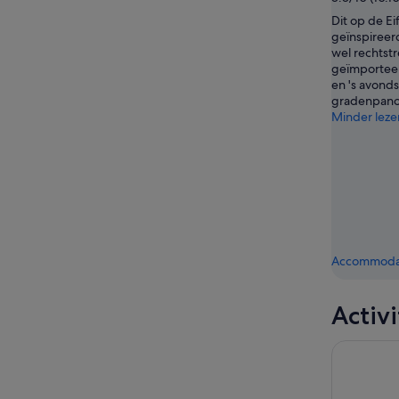
Dit op de Ei
geïnspireer
wel rechtstre
geïmportee
en 's avond
gradenpano
Minder leze
Accommodat
Activ
eSIM: Aira