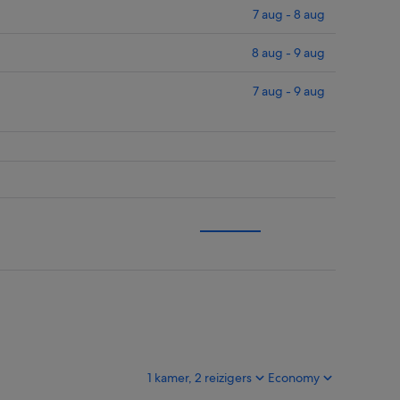
7 aug - 8 aug
8 aug - 9 aug
7 aug - 9 aug
1 kamer, 2 reizigers
Economy