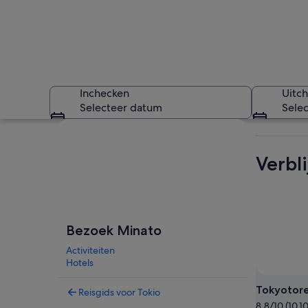
Inchecken
Uitc
Selecteer datum
Sele
Kaart verkennen
Verbl
Een groot metalen 
Bezoek Minato
Activiteiten
Hotels
Tokyotor
Reisgids voor Tokio
8.8/10 (10.