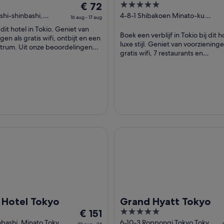
De
5
 - Shiodome
€ 72
Tokyo - Preferred Hot
prijs
out
shi-shinbashi,
4-8-1 Shibakoen Minato-ku
Resorts, LVX Collecti
16 aug - 17 aug
 Tokyo Tokyo-to
Tokyo Tokyo-to
is
of
j dit hotel in Tokio. Geniet van
Boek een verblijf in Tokio bij dit h
€ 72
5
gen als gratis wifi, ontbijt en een
luxe stijl. Geniet van voorzieninge
per
ntrum. Uit onze beoordelingen
gratis wifi, 7 restaurants en
gasten enthousiast ...
nacht
warmwaterbronnen ter plaatse. U
van
beoordelingen ...
16
aug
tot
17
aug
tel Tokyo
Grand Hyatt Tokyo
i Hotel Tokyo
Grand Hyatt Tokyo
De
5
€ 151
prijs
out
mbashi, Minato Tokyo
6-10-3 Roppongi Tokyo Tokyo-