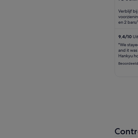
Tokyo
of
Verblijf bi
5
voorzienin
en 2 bars
blijkt dat 
9,4
/
10
Uit
beoordeli
"We stayed
and it was
Hankyu ho
opportunit
Beoordeeld
positive 
expectatio
even unac
where hygi
Contr