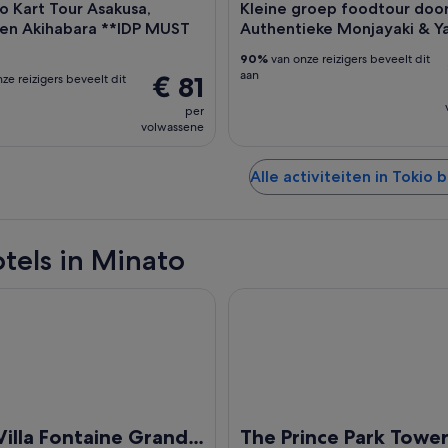
 Kart Tour Asakusa,
Kleine groep foodtour door
 en Akihabara **IDP MUST
Authentieke Monjayaki & Ya
90%
van onze reizigers beveelt dit
aan
€ 81
ze reizigers beveelt dit
per
volwassene
Alle activiteiten in Tokio 
tels in Minato
a Fontaine Grand Tokyo - Shiodome
The Prince Park Tower Tokyo -
Villa Fontaine Grand
The Prince Park Towe