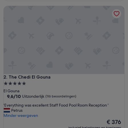
beoordelingen)
The Chedi El Gouna
The Chedi El Gouna
2. The Chedi El Gouna
5.0-
sterrenaccommodatie
El Gouna
9.6
9,6/10
Uitzonderlijk
(116 beoordelingen)
van
'
'Everything was excellent Staff Food Pool Room Reception '
10,
E
Petrus
Uitzonderlijk,
v
Minder weergeven
(116
e
De
€ 376
beoordelingen)
r
prijs
inclusief belastingen en toeslagen