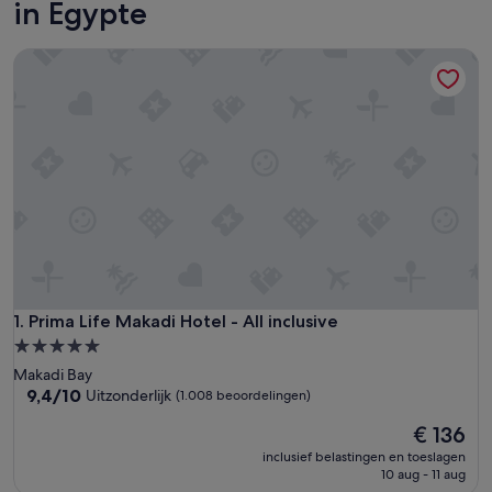
in Egypte
Prima Life Makadi Hotel - All inclusive
Prima Life Makadi Hotel - All inclusive
1. Prima Life Makadi Hotel - All inclusive
5.0-
sterrenaccommodatie
Makadi Bay
9.4
9,4/10
Uitzonderlijk
(1.008 beoordelingen)
van
De
€ 136
10,
prijs
Uitzonderlijk,
inclusief belastingen en toeslagen
is
(1.008
10 aug - 11 aug
€ 136