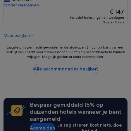
Uitstekend,
e
o
Minder weergeven
(698
l
o
De
€ 147
beoordelingen)
i
d
prijs
j
inclusief belastingen en toeslagen
s
is
2 sep - 3 sep
k
e
€ 147
p
r
e
Meer bekijken
v
r
i
s
c
Laagste
Laagste prijs per nacht gevonden in de afgelopen 24 uur op basis van een
o
e
verblijf van 1 nacht voor 2 volwassenen. Prijzen en beschikbaarheid kunnen
prijs
n
wijzigen. Mogelijk gelden er extra voorwaarden.
n
per
e
i
nacht
e
c
gevonden
Alle accommodaties bekijken
l
e
in
'
p
de
e
afgelopen
o
24
p
uur
l
op
Bespaar gemiddeld 15% op
e
basis
'
van
duizenden hotels wanneer je bent
een
aangemeld
verblijf
Je registreren kost niets, doe
van
Aanmelden
het nu!