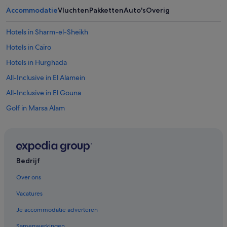
Accommodatie
Vluchten
Pakketten
Auto's
Overig
Hotels in Sharm-el-Sheikh
Hotels in Caïro
Hotels in Hurghada
All-Inclusive in El Alamein
All-Inclusive in El Gouna
Golf in Marsa Alam
All-Inclusive in Sharm-el-Sheikh
Hotels met casino in Hurghada
All-Inclusive in Hurghada
Bedrijf
All-Inclusive in Luxor
Over ons
All-Inclusive in Alexandrië
Vacatures
Appartementen in Caïro
Je accommodatie adverteren
Hostels in 6 oktober
Samenwerkingen