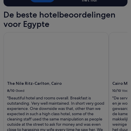
1
nacht
voor
De beste hotelbeoordelingen
2
volwassenen.
voor Egypte
Prijzen
en
The Nile Ritz-Carlton, Cairo
Cairo Marr
beschikbaarheid
kunnen
wijzigen.
Mogelijk
gelden
er
extra
voorwaarden.
The Nile Ritz-Carlton, Cairo
Cairo Mar
8/10
Goed
10/10
Voortr
"Beautiful hotel and rooms overall. Breakfast is
"De servic
outstanding. Very well maintained. In short very good
en je wor
experience. One downside was that, other than we
gewaardee
expected in such a high class hotel, some of the
de kamer 
cleaning staff used the same manipulation as people
makkelijk
outside at the street to ask for money and was even
weinige ve
close to harassing my wife every time he saw her. We
het duurt 