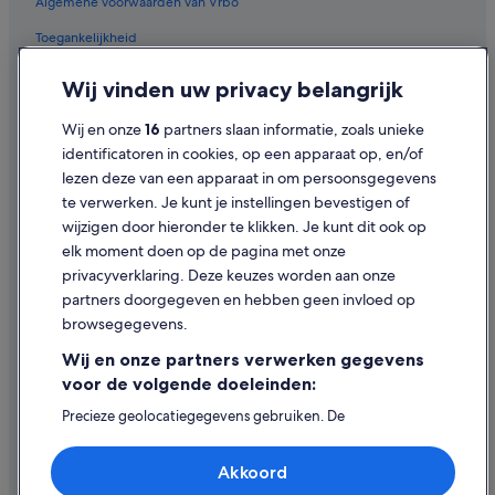
Algemene voorwaarden van Vrbo
Appartementen in Gouvernement Rode Zee
Toegankelijkheid
Appartementen in Port Ghalib
Appartementen in Hurghada
Privacy
Wij vinden uw privacy belangrijk
Aparthotels in Hurghada
Cookies
Wij en onze
16
partners slaan informatie, zoals unieke
Villa's in El Gouna
Gebruiksvoorwaarden
identificatoren in cookies, op een apparaat op, en/of
Chalets in El Gouna
lezen deze van een apparaat in om persoonsgegevens
Juridische informatie/Contact
te verwerken. Je kunt je instellingen bevestigen of
Appartementen in El Gouna
Inhoudsrichtlijnen en inhoud rapporteren
wijzigen door hieronder te klikken. Je kunt dit ook op
Hotelresorts in El Gouna
elk moment doen op de pagina met onze
Hulp
Appartementen in Sharm-el-Sheikh
privacyverklaring. Deze keuzes worden aan onze
partners doorgegeven en hebben geen invloed op
Particuliere vakantiehuizen in Sharm-el-Sheikh
Contact
browsegegevens.
Hotelresorts in Sharm-el-Sheikh
Je boeking wijzigen of annuleren
Wij en onze partners verwerken gegevens
Appartementen in Marsa Matrouh
Restitutieproces en tijdsbestek
voor de volgende doeleinden:
Particuliere vakantiehuizen in Cairo
Boek een vlucht met airlinetegoed
Precieze geolocatiegegevens gebruiken. De
apparaatkenmerken actief scannen ter identificatie.
Flats in Dahab
Internationale reisdocumenten
Informatie op een apparaat opslaan en/of openen.
Hotelresorts in El Quseir
Akkoord
Gepersonaliseerde advertenties en content, advertentie-
en contentmetingen, doelgroepenonderzoek en