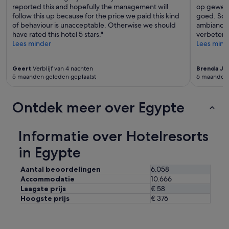
reported this and hopefully the management will
op gewenst
follow this up because for the price we paid this kind
goed. Soms
of behaviour is unacceptable. Otherwise we should
ambiance v
have rated this hotel 5 stars."
verbeterp
Lees minder
Lees mind
Geert
Verblijf van 4 nachten
Brenda Jo
5 maanden geleden geplaatst
6 maanden 
Ontdek meer over Egypte
Informatie over Hotelresorts
in Egypte
Aantal beoordelingen
6.058
Accommodatie
10.666
Laagste prijs
€ 58
Hoogste prijs
€ 376