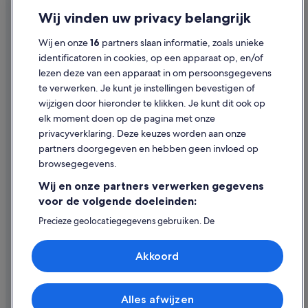
Hilton Hotels in Historisch Centrum van Rome
Privacy
Wij vinden uw privacy belangrijk
Hotels in Historisch Centrum van Rome
Cookies
Wij en onze
16
partners slaan informatie, zoals unieke
Hotels in de buurt van Romeinse Joodse Wijk
Gebruiksvoorwaarden
identificatoren in cookies, op een apparaat op, en/of
Hotels in Rome
lezen deze van een apparaat in om persoonsgegevens
Juridische informatie/Contact
te verwerken. Je kunt je instellingen bevestigen of
Hotels in de buurt van Monument van Victor Emanuel II
Inhoudsrichtlijnen en inhoud rapporteren
wijzigen door hieronder te klikken. Je kunt dit ook op
Hotels in de buurt van Boog van Titus
elk moment doen op de pagina met onze
Hulp
Hotels in de buurt van Mamertijnse Gevangenis
privacyverklaring. Deze keuzes worden aan onze
partners doorgegeven en hebben geen invloed op
Hotels in Rome
Contact
browsegegevens.
Hotels in de buurt van Standbeeld van Marcus Aurelius
Je boeking wijzigen of annuleren
Wij en onze partners verwerken gegevens
Hotels in de buurt van Tempel van Saturnus
Restitutieproces en tijdsbestek
voor de volgende doeleinden:
Huisdiervriendelijke in Monti
Boek een vlucht met airlinetegoed
Precieze geolocatiegegevens gebruiken. De
apparaatkenmerken actief scannen ter identificatie.
Hotels met parkeerplaatsen in Monti
Internationale reisdocumenten
Informatie op een apparaat opslaan en/of openen.
Akkoord
Romantische in Historisch Centrum van Rome
Gepersonaliseerde advertenties en content, advertentie-
en contentmetingen, doelgroepenonderzoek en
Hotels met casino in Historisch Centrum van Rome
ontwikkeling van diensten.
Partnerlijst (derden)
Huisdiervriendelijke in Lazio
Alles afwijzen
© 2026 Expedia, Inc. - een bedrijf van Expedia Group. Alle rechten