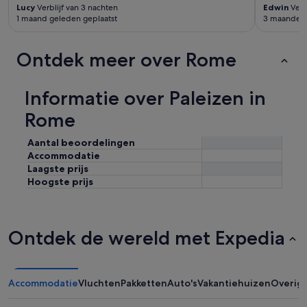
Lucy
Verblijf van 3 nachten
Edwin
Verb
1 maand geleden geplaatst
3 maanden 
Ontdek meer over Rome
Informatie over Paleizen in
Rome
Aantal beoordelingen
Accommodatie
Laagste prijs
Hoogste prijs
Ontdek de wereld met Expedia
Accommodatie
Vluchten
Pakketten
Auto's
Vakantiehuizen
Overig