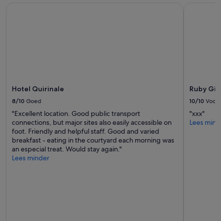
Hotel Quirinale
Ruby Giul
Hotel Quirinale
Ruby Giu
8/10
Goed
10/10
Voortr
"Excellent location. Good public transport
"xxx"
connections, but major sites also easily accessible on
Lees mind
foot. Friendly and helpful staff. Good and varied
breakfast - eating in the courtyard each morning was
an especial treat. Would stay again."
Lees minder