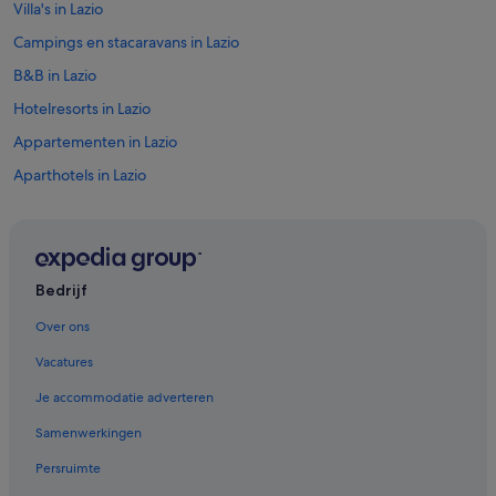
Villa's in Lazio
Campings en stacaravans in Lazio
B&B in Lazio
Hotelresorts in Lazio
Appartementen in Lazio
Aparthotels in Lazio
Hostels in Lazio
Agriturismos in Lazio
Cottages in Lazio
Bedrijf
Particuliere vakantiehuizen in Lazio
Over ons
Campings en stacaravans in Station Circus Maximus
Vacatures
Aparthotels in Station Rome Termini
Je accommodatie adverteren
Hostels in Station Rome Termini
Samenwerkingen
Residenties in Station Rome Termini
Persruimte
Particuliere vakantiehuizen in Station Rome Termini