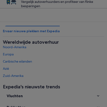
Vergelijk autoverhuurders en profiteer van flinke
besparingen
Ervaar nieuwe plekken met Expedia
Wereldwijde autoverhuur
Noord-Amerika
Europa
Caribische eilanden
Azië
Zuid-Amerika
Mexico en Midden-Amerika
Expedia's nieuwste trends
Midden-Oosten
Vluchten
Afrika
Overige autoverhuurbestemmingen