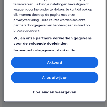
te verwerken. Je kunt je instellingen bevestigen of
Midsize-autoverhuur in Norfolkeiland
Inhoudsrichtlijnen en inhoud rapporteren
wijzigen door hieronder te klikken. Je kunt dit ook op
Standard-autoverhuur in Norfolkeiland
elk moment doen op de pagina met onze
Hulp
privacyverklaring. Deze keuzes worden aan onze
Fullsize-autoverhuur in Norfolkeiland
partners doorgegeven en hebben geen invloed op
Contact
Premium-autoverhuur in Norfolkeiland
browsegegevens.
Je boeking wijzigen of annuleren
Luxury-autoverhuur in Norfolkeiland
Wij en onze partners verwerken gegevens
Restitutieproces en tijdsbestek
Convertible-autoverhuur in Norfolkeiland
voor de volgende doeleinden:
Boek een vlucht met airlinetegoed
Minivan-autoverhuur in Norfolkeiland
Precieze geolocatiegegevens gebruiken. De
apparaatkenmerken actief scannen ter identificatie.
Van-autoverhuur in Norfolkeiland
Internationale reisdocumenten
Informatie op een apparaat opslaan en/of openen.
Akkoord
Gepersonaliseerde advertenties en content, advertentie-
SUV-autoverhuur in Norfolkeiland
en contentmetingen, doelgroepenonderzoek en
ontwikkeling van diensten.
Pickup-autoverhuur in Norfolkeiland
Partnerlijst (derden)
Alles afwijzen
Sportscar-autoverhuur in Norfolkeiland
© 2026 Expedia, Inc. - een bedrijf van Expedia Group. Alle rechten
voorbehouden. Expedia en het Expedia-logo zijn handelsmerken of
geregistreerde handelsmerken van Expedia, Inc.
Doeleinden weergeven