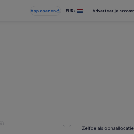
•
App openen
EUR
Adverteer je accom
a
Zelfde als ophaallocatie