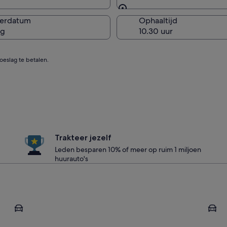
Zelfde als ophaallocatie
verdatum
Ophaaltijd
ug
eslag te betalen.
Trakteer jezelf
Leden besparen 10% of meer op ruim 1 miljoen
huurauto's
Panama-Stad
Boque