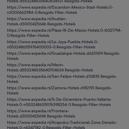
Hotels.d553248635640634931.Reisgids-Hotels
https://www.expedia.nl/Escandon-Mexico-Stad-Hotels.0-
n3000662984-0.Reisgids-Filter-Hotels
https://www.expedia.nl/Acatlan-
Hotels.d3000425646.Reisgids-Hotels
https://www.expedia.nl/Plaza-18-De-Marzo-Hotels.0-l6321794-
0.Reisgids-Filter-Hotels
https://www.expedia.nl/La-Joya-Puebla-Hotels.0-
n553248635976400003-0.Reisgids-Filter-Hotels
https://www.expedia.nl/Guadalupe-Hotels.d6251619.Reisgids-
Hotels
https://www.expedia.nl/Marin-
Hotels.d553248635640704634.Reisgids-Hotels
https://www.expedia.nl/San-Felipe-Hotels.d10835.Reisgids-
Hotels
https://www.expedia.nl/Zamora-Hotels.d182191.Reisgids-
Hotels
https://www.expedia.nl/5-De-Diciembre-Puerto-Vallarta-
Hotels.0-n553248635976398254-0.Reisgids-Filter-Hotels
https://www.expedia.nl/Frontera-
Hotels.d3000425694.Reisgids-Hotels
https://www.expedia.nl/Acapulco-Tradicional-Zona-Dorado-
Hotels.0-n6347182-0.Reisgids-Filter-Hotels