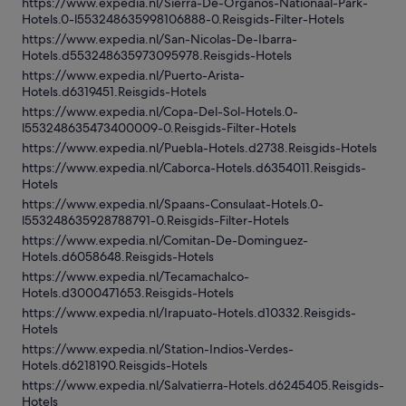
https://www.expedia.nl/Sierra-De-Organos-Nationaal-Park-
Hotels.0-l553248635998106888-0.Reisgids-Filter-Hotels
https://www.expedia.nl/San-Nicolas-De-Ibarra-
Hotels.d553248635973095978.Reisgids-Hotels
https://www.expedia.nl/Puerto-Arista-
Hotels.d6319451.Reisgids-Hotels
https://www.expedia.nl/Copa-Del-Sol-Hotels.0-
l553248635473400009-0.Reisgids-Filter-Hotels
https://www.expedia.nl/Puebla-Hotels.d2738.Reisgids-Hotels
https://www.expedia.nl/Caborca-Hotels.d6354011.Reisgids-
Hotels
https://www.expedia.nl/Spaans-Consulaat-Hotels.0-
l553248635928788791-0.Reisgids-Filter-Hotels
https://www.expedia.nl/Comitan-De-Dominguez-
Hotels.d6058648.Reisgids-Hotels
https://www.expedia.nl/Tecamachalco-
Hotels.d3000471653.Reisgids-Hotels
https://www.expedia.nl/Irapuato-Hotels.d10332.Reisgids-
Hotels
https://www.expedia.nl/Station-Indios-Verdes-
Hotels.d6218190.Reisgids-Hotels
https://www.expedia.nl/Salvatierra-Hotels.d6245405.Reisgids-
Hotels