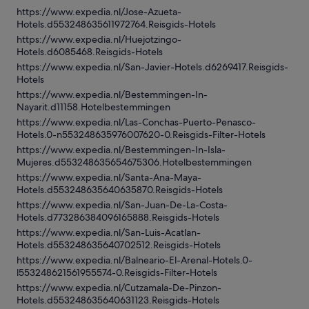
https://www.expedia.nl/Jose-Azueta-
Hotels.d553248635611972764.Reisgids-Hotels
https://www.expedia.nl/Huejotzingo-
Hotels.d6085468.Reisgids-Hotels
https://www.expedia.nl/San-Javier-Hotels.d6269417.Reisgids-
Hotels
https://www.expedia.nl/Bestemmingen-In-
Nayarit.d11158.Hotelbestemmingen
https://www.expedia.nl/Las-Conchas-Puerto-Penasco-
Hotels.0-n553248635976007620-0.Reisgids-Filter-Hotels
https://www.expedia.nl/Bestemmingen-In-Isla-
Mujeres.d553248635654675306.Hotelbestemmingen
https://www.expedia.nl/Santa-Ana-Maya-
Hotels.d553248635640635870.Reisgids-Hotels
https://www.expedia.nl/San-Juan-De-La-Costa-
Hotels.d773286384096165888.Reisgids-Hotels
https://www.expedia.nl/San-Luis-Acatlan-
Hotels.d553248635640702512.Reisgids-Hotels
https://www.expedia.nl/Balneario-El-Arenal-Hotels.0-
l553248621561955574-0.Reisgids-Filter-Hotels
https://www.expedia.nl/Cutzamala-De-Pinzon-
Hotels.d553248635640631123.Reisgids-Hotels