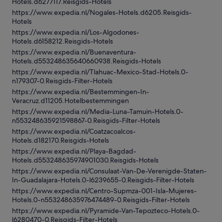
Hotels.d6277117.Reisgids-Hotels
https://www.expedia.nl/Nogales-Hotels.d6205.Reisgids-
Hotels
https://www.expedia.nl/Los-Algodones-
Hotels.d6158212.Reisgids-Hotels
https://www.expedia.nl/Buenaventura-
Hotels.d553248635640660938.Reisgids-Hotels
https://www.expedia.nl/Tlahuac-Mexico-Stad-Hotels.0-
n179307-0.Reisgids-Filter-Hotels
https://www.expedia.nl/Bestemmingen-In-
Veracruz.d11205.Hotelbestemmingen
https://www.expedia.nl/Media-Luna-Tamuin-Hotels.0-
n553248635921598867-0.Reisgids-Filter-Hotels
https://www.expedia.nl/Coatzacoalcos-
Hotels.d182170.Reisgids-Hotels
https://www.expedia.nl/Playa-Bagdad-
Hotels.d553248635974901030.Reisgids-Hotels
https://www.expedia.nl/Consulaat-Van-De-Verenigde-Staten-
In-Guadalajara-Hotels.0-l6239655-0.Reisgids-Filter-Hotels
https://www.expedia.nl/Centro-Supmza-001-Isla-Mujeres-
Hotels.0-n553248635976474489-0.Reisgids-Filter-Hotels
https://www.expedia.nl/Pyramide-Van-Tepozteco-Hotels.0-
l6280470-0.Reisgids-Filter-Hotels