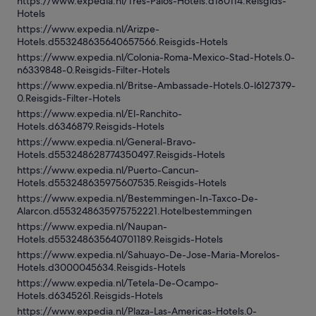
https://www.expedia.nl/Tres-Palos-Hotels.d180114.Reisgids-
Hotels
https://www.expedia.nl/Arizpe-
Hotels.d553248635640657566.Reisgids-Hotels
https://www.expedia.nl/Colonia-Roma-Mexico-Stad-Hotels.0-
n6339848-0.Reisgids-Filter-Hotels
https://www.expedia.nl/Britse-Ambassade-Hotels.0-l6127379-
0.Reisgids-Filter-Hotels
https://www.expedia.nl/El-Ranchito-
Hotels.d6346879.Reisgids-Hotels
https://www.expedia.nl/General-Bravo-
Hotels.d553248628774350497.Reisgids-Hotels
https://www.expedia.nl/Puerto-Cancun-
Hotels.d553248635975607535.Reisgids-Hotels
https://www.expedia.nl/Bestemmingen-In-Taxco-De-
Alarcon.d553248635975752221.Hotelbestemmingen
https://www.expedia.nl/Naupan-
Hotels.d553248635640701189.Reisgids-Hotels
https://www.expedia.nl/Sahuayo-De-Jose-Maria-Morelos-
Hotels.d3000045634.Reisgids-Hotels
https://www.expedia.nl/Tetela-De-Ocampo-
Hotels.d6345261.Reisgids-Hotels
https://www.expedia.nl/Plaza-Las-Americas-Hotels.0-