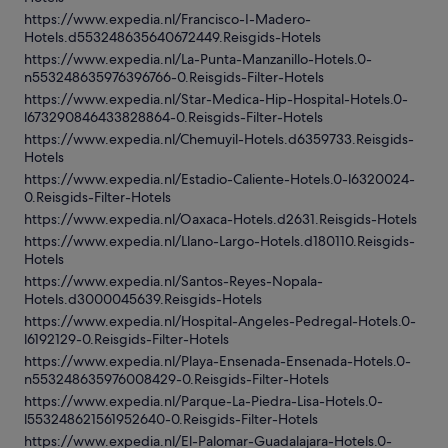
https://www.expedia.nl/Francisco-I-Madero-
Hotels.d553248635640672449.Reisgids-Hotels
https://www.expedia.nl/La-Punta-Manzanillo-Hotels.0-
n553248635976396766-0.Reisgids-Filter-Hotels
https://www.expedia.nl/Star-Medica-Hip-Hospital-Hotels.0-
l673290846433828864-0.Reisgids-Filter-Hotels
https://www.expedia.nl/Chemuyil-Hotels.d6359733.Reisgids-
Hotels
https://www.expedia.nl/Estadio-Caliente-Hotels.0-l6320024-
0.Reisgids-Filter-Hotels
https://www.expedia.nl/Oaxaca-Hotels.d2631.Reisgids-Hotels
https://www.expedia.nl/Llano-Largo-Hotels.d180110.Reisgids-
Hotels
https://www.expedia.nl/Santos-Reyes-Nopala-
Hotels.d3000045639.Reisgids-Hotels
https://www.expedia.nl/Hospital-Angeles-Pedregal-Hotels.0-
l6192129-0.Reisgids-Filter-Hotels
https://www.expedia.nl/Playa-Ensenada-Ensenada-Hotels.0-
n553248635976008429-0.Reisgids-Filter-Hotels
https://www.expedia.nl/Parque-La-Piedra-Lisa-Hotels.0-
l553248621561952640-0.Reisgids-Filter-Hotels
https://www.expedia.nl/El-Palomar-Guadalajara-Hotels.0-