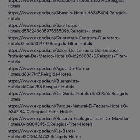
https://www.expedia.nl/Valladolid-Hotels.d182190.Reisgids-
Hotels
https://www.expedia.nl/Abasolo-Hotels.d6245404.Reisgids-
Hotels
https://www.expedia.nl/San-Felipe-
Hotels.d553248635975855096.Reisgids-Hotels
https://www.expedia.nl/Queretaro-Centrum-Queretaro-
Hotels.0-n6168097-0.Reisgids-Filter-Hotels
https://www.expedia.nl/Salon-De-La-Fama-Del-Beisbol-
Profesional-De-Mexico-Hotels.0-l6268083-0.Reisgids-Filter-
Hotels
https://www.expedia.nl/Agua-De-Correa-
Hotels.d6347147.Reisgids-Hotels
https://www.expedia.nl/Buenavista-
Hotels.d6046288.Reisgids-Hotels
https://www.expedia.nl/La-Garita-Hotels.d6339565.Reisgids-
Hotels
https://www.expedia.nl/Parque-Natural-El-Tecuan-Hotels.0-
l6347184-0.Reisgids-Filter-Hotels
https://www.expedia.nl/Reserva-Ecologica-Islas-De-Mazatlan-
Hotels.0-l6004345-0.Reisgids-Filter-Hotels
https://www.expedia.nl/La-Barca-
Hotels.d3000424743.Reisgids-Hotels