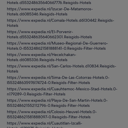
Hotels.d553248635640667776.Reisgids-Hotels
https://www.expedia.nl/Izucar-De-Matamoros-
Hotels.d6085346.Reisgids-Hotels
https://www.expedia.nl/Comala-Hotels.d6130442.Reisgids-
Hotels
https://www.expedia.nl/El-Porvenir-
Hotels.d553248635640662301.Reisgids-Hotels
https://www.expedia.nl/Museo-Regional-De-Guerrero-
Hotels.0-l553248621581888141-0.Reisgids-Filter-Hotels
https://www.expedia.nl/Hecelchakan-
Hotels.d6085336.Reisgids-Hotels
https://www.expedia.nl/San-Carlos-Hotels.d10834.Reisgids-
Hotels
https://www.expedia.nl/Sima-De-Las-Cotorras-Hotels.0-
l553248635976174724-0.Reisgids-Filter-Hotels
https://www.expedia.nl/Cuauhtemoc-Mexico-Stad-Hotels.0-
n179289-0.Reisgids-Filter-Hotels
https://www.expedia.nl/Playa-De-San-Martin-Hotels.0-
l553248621552112796-0.Reisgids-Filter-Hotels
https://www.expedia.nl/Colosio-Heuvel-Hotels.0-
l553248621581888097-0.Reisgids-Filter-Hotels
https://www.expedia.nl/Cuautitlan-Izcalli-