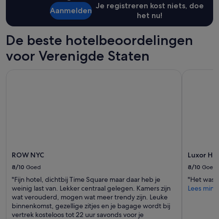
Je registreren kost niets, doe
o
van
Aanmelden
het nu!
o
1
r
nacht
b
voor
De beste hotelbeoordelingen
a
2
g
volwassenen.
voor Verenigde Staten
a
Prijzen
g
en
ROW NYC
Luxor Hote
e
beschikbaarheid
o
kunnen
p
wijzigen.
s
Mogelijk
l
gelden
a
er
g
extra
'
voorwaarden.
ROW NYC
Luxor Ho
8/10
Goed
8/10
Goed
"Fijn hotel, dichtbij Time Square maar daar heb je
"Het was 
weinig last van. Lekker centraal gelegen. Kamers zijn
Lees mind
wat verouderd, mogen wat meer trendy zijn. Leuke
binnenkomst, gezellige zitjes en je bagage wordt bij
vertrek kosteloos tot 22 uur savonds voor je