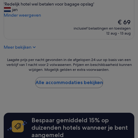
r
'
'Redelijk hotel wel betalen voor bagage opslag'
10,
l
R
jan
Goed,
y
e
Minder weergeven
(8.930
.
d
De
€ 69
beoordelingen)
'
e
prijs
inclusief belastingen en toeslagen
l
is
12 aug - 13 aug
i
€ 69
j
Meer bekijken
k
h
o
Laagste
Laagste prijs per nacht gevonden in de afgelopen 24 uur op basis van een
t
verblijf van 1 nacht voor 2 volwassenen. Prijzen en beschikbaarheid kunnen
prijs
wijzigen. Mogelijk gelden er extra voorwaarden.
e
per
l
nacht
w
gevonden
Alle accommodaties bekijken
e
in
l
de
b
afgelopen
e
24
t
uur
a
op
Bespaar gemiddeld 15% op
l
basis
e
van
duizenden hotels wanneer je bent
n
een
aangemeld
v
verblijf