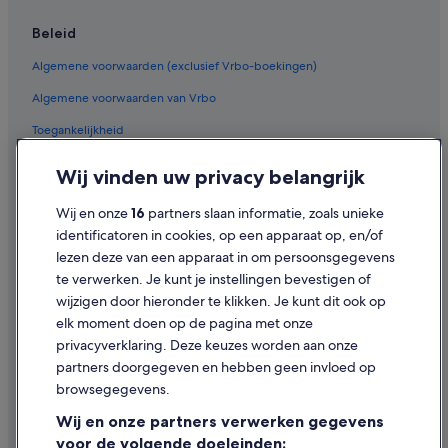
Chalets in Colorado
Beleid
B&B in Salem
Algemene voorwaarden (exclusief Vrbo-boekingen)
B&B in Florida
Algemene voorwaarden van Vrbo
Villa's in Florida
Toegankelijkheid
Particuliere vakantiehuizen in Florida
Aparthotels in Florida
Privacy
Wij vinden uw privacy belangrijk
Appartementen in Orlando
Cookies
Wij en onze
16
partners slaan informatie, zoals unieke
Villa's in Orlando
Gebruiksvoorwaarden
identificatoren in cookies, op een apparaat op, en/of
B&B in Dover
lezen deze van een apparaat in om persoonsgegevens
Juridische informatie/Contact
te verwerken. Je kunt je instellingen bevestigen of
Appartementen in Fletcher
Inhoudsrichtlijnen en inhoud rapporteren
wijzigen door hieronder te klikken. Je kunt dit ook op
Particuliere vakantiehuizen in San Francisco
elk moment doen op de pagina met onze
Hulp
B&B in San Francisco
privacyverklaring. Deze keuzes worden aan onze
partners doorgegeven en hebben geen invloed op
Villa's in West Hollywood
Contact
browsegegevens.
Blokhutten in Alaska
Je boeking wijzigen of annuleren
Wij en onze partners verwerken gegevens
Appartementen in Las Vegas
Restitutieproces en tijdsbestek
voor de volgende doeleinden: