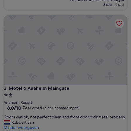
inclusief belastingen en toeslagen
is
(1.018
3 sep - 4 sep
€ 64
beoordelingen)
Motel 6 Anaheim Maingate
Motel 6 Anaheim Maingate
2. Motel 6 Anaheim Maingate
2.0-
sterrenaccommodatie
Anaheim Resort
8.0
8,0/10
Zeer goed
(6.664 beoordelingen)
van
'
'Room was ok, not perfect clean and front door didn’t seal properly.'
10,
R
Robbert Jan
Zeer
o
Minder weergeven
goed,