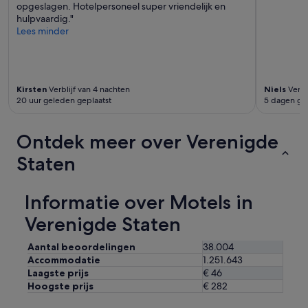
opgeslagen. Hotelpersoneel super vriendelijk en
hulpvaardig."
Lees minder
Kirsten
Verblijf van 4 nachten
Niels
Verbli
20 uur geleden geplaatst
5 dagen ge
Ontdek meer over Verenigde
Staten
Informatie over Motels in
Verenigde Staten
Aantal beoordelingen
38.004
Accommodatie
1.251.643
Laagste prijs
€ 46
Hoogste prijs
€ 282