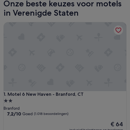
Onze beste keuzes voor motels
in Verenigde Staten
Motel 6 New Haven - Branford, CT
Motel 6 New Haven - Branford, CT
1. Motel 6 New Haven - Branford, CT
2.0-
sterrenaccommodatie
Branford
7.2
7,2/10
Goed
(1.018 beoordelingen)
van
De
€ 64
10,
prijs
Goed,